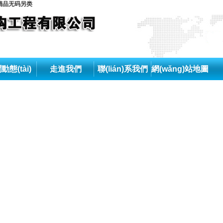
精品无码另类
動態(tài)
走進我們
聯(lián)系我們
網(wǎng)站地圖