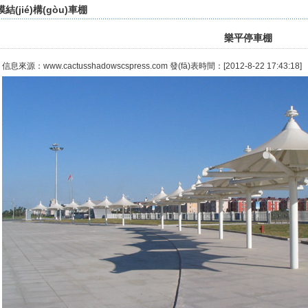
膜結(jié)構(gòu)車棚
樂平停車棚
信息來源：www.cactusshadowscspress.com 發(fā)表時間：[2012-8-22 17:43:18]