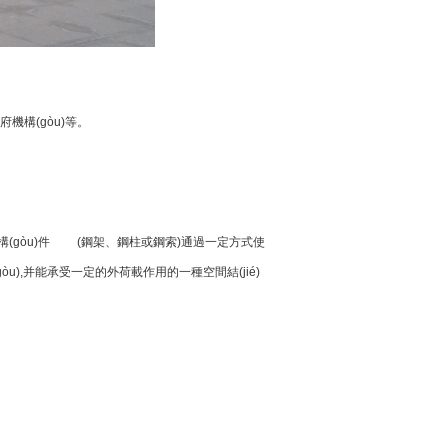
、政府機構(gòu)等。
及加強構(gòu)件 (鋼架、鋼柱或鋼索)通過一定方式使
構(gòu),并能承受一定的外荷載作用的一種空間結(jié)