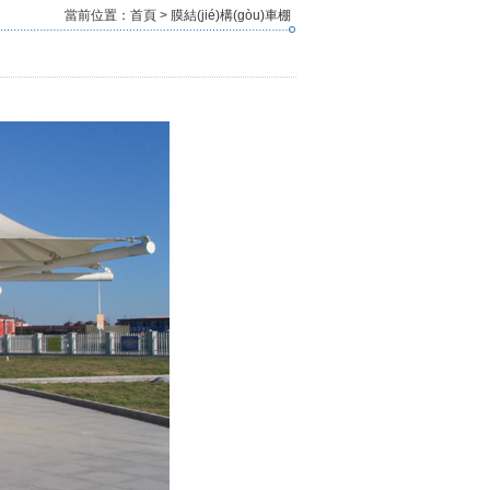
當前位置：
首頁
>
膜結(jié)構(gòu)車棚