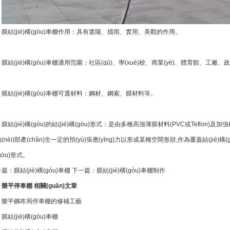
膜結(jié)構(gòu)車棚作用：具有遮陽、擋雨、實用、美觀的作用。
膜結(jié)構(gòu)車棚適用范圍：社區(qū)、學(xué)校、商業(yè)、體育館、工廠
膜結(jié)構(gòu)車棚可選材料：鋼材、鋼索、膜材料等。
膜結(jié)構(gòu)的結(jié)構(gòu)形式：是由多種高強薄膜材料(PVC或Teflon)
(nèi)部產(chǎn)生一定的預(yù)張應(yīng)力以形成某種空間形狀,作為覆蓋結(jié)
òu)形式。
一篇：
膜結(jié)構(gòu)車棚
下一篇：
膜結(jié)構(gòu)車棚制作
樂平停車棚 相關(guān)文章
樂平鋼布局停車棚的修補工藝
膜結(jié)構(gòu)車棚